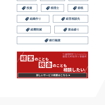
投資
税理士
節税
組織作り
経営相談先
経費削減
資金繰り
銀行融資