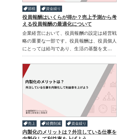
節税
資金繰り
役員報酬はいくらが得か？売上予測から考
える役員報酬の最適化について
企業経営において、役員報酬の設定は経営戦
略の重要な一部です。役員報酬は、役員個人
にとっては給与であり、生活の基盤を支える
ものです。しかし企業側にとっては、利益配
分や税務計画にも直結するため、その額をど
う設定するかは経営上 ...
売上
経費削減
資金繰り
内製化のメリットは？外注している仕事を
内製化して利益率を上げよう