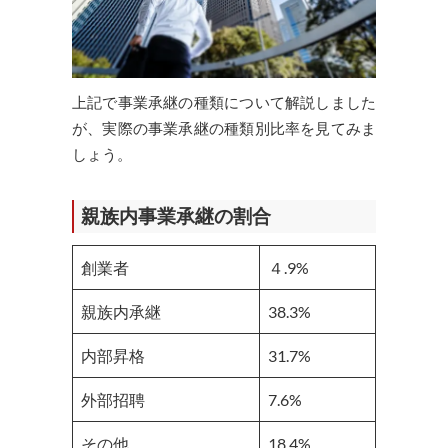
上記で事業承継の種類について解説しました
が、実際の事業承継の種類別比率を見てみま
しょう。
親族内事業承継の割合
創業者
４.9%
親族内承継
38.3%
内部昇格
31.7%
外部招聘
7.6%
その他
18.4%