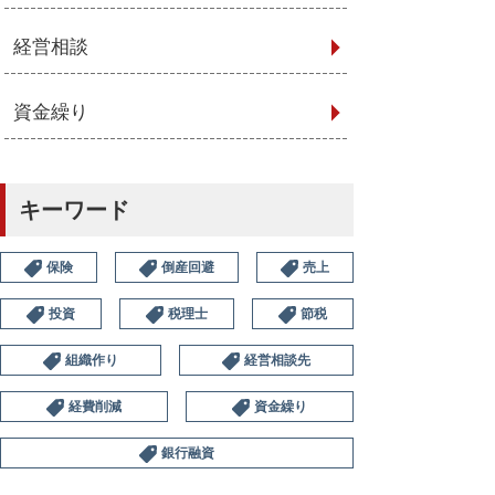
経営相談
資金繰り
キーワード
保険
倒産回避
売上
投資
税理士
節税
組織作り
経営相談先
経費削減
資金繰り
銀行融資